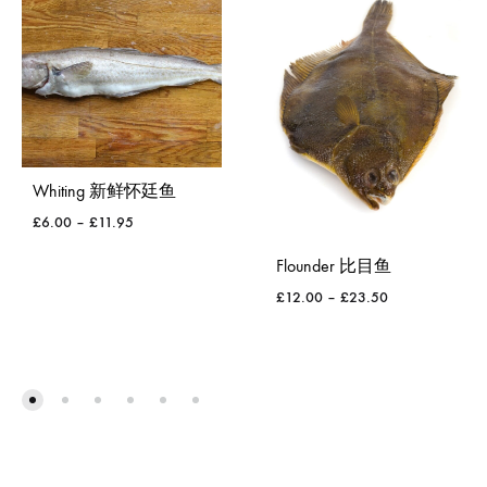
Whiting 新鲜怀廷鱼
£
6.00
–
£
11.95
Flounder 比目鱼
WISHLIST
£
12.00
–
£
23.50
WISH