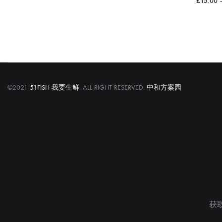
£
15.00
WISHLIST
©2021
51FISH 我要生鲜
. ALL RIGHT RESERVED.
中和方案园
获