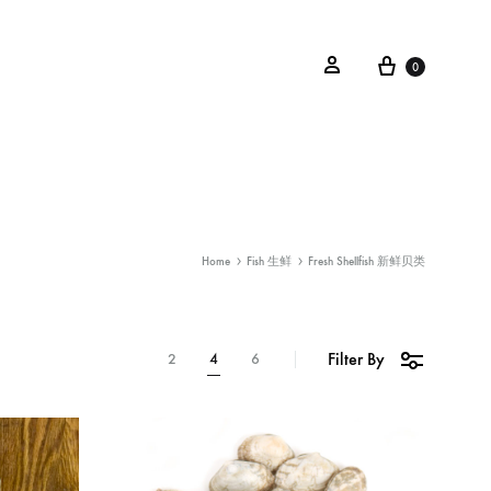
0
Home
Fish 生鲜
Fresh Shellfish 新鲜贝类
Filter By
2
4
6