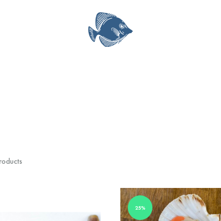
51Fish
英
我
国
要
海
生
鲜，
鲜
英
国
生
鲜，
roducts
伦
敦
海
鲜，
25%
伦