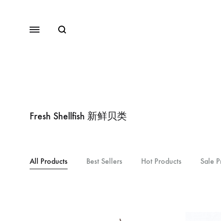
Fresh Shellfish 新鲜贝类
All Products
Best Sellers
Hot Products
Sale P