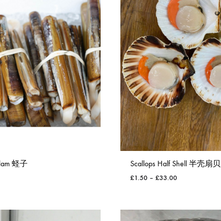
敦
生
鲜，
龙
虾，
扇
贝，
蛏
子，
螃
蟹
Clam 蛏子
Scallops Half Shell 半壳扇贝
£
1.50
–
£
33.00
WISHLIST