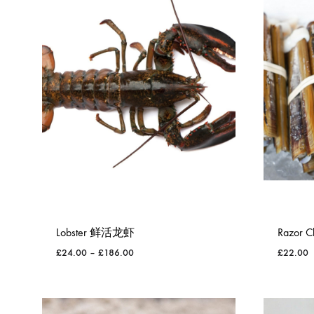
Lobster 鲜活龙虾
Razor 
£
24.00
–
£
186.00
£
22.00
WISHLIST