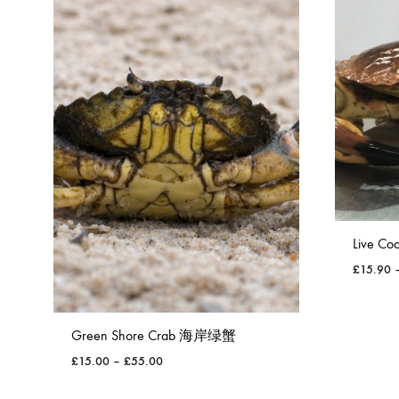
Live C
£
15.90
Green Shore Crab 海岸绿蟹
£
15.00
–
£
55.00