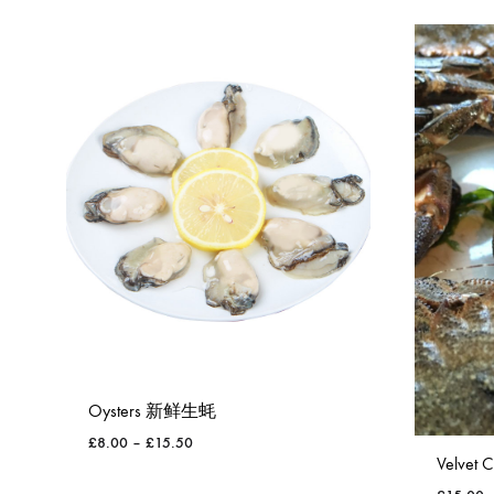
WISHLIST
Oysters 新鲜生蚝
£
8.00
–
£
15.50
Velvet