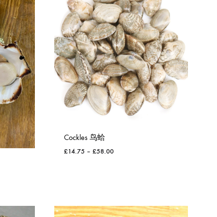
Cockles 鸟蛤
£
14.75
–
£
58.00
WISHLIST
WISHLIST