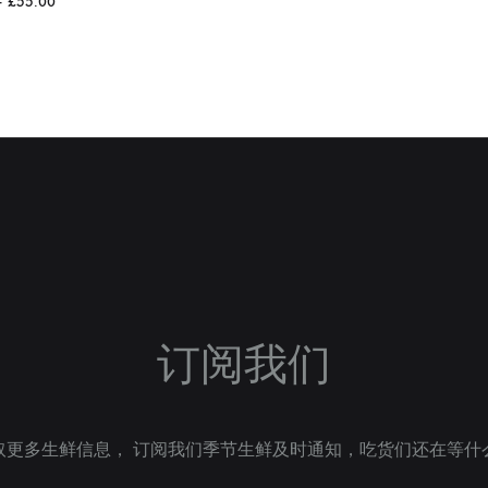
–
£
55.00
WISHLIST
订阅我们
取更多生鲜信息， 订阅我们季节生鲜及时通知，吃货们还在等什