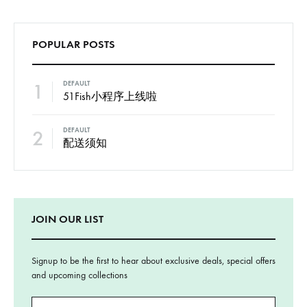
POPULAR POSTS
1
DEFAULT
51Fish小程序上线啦
2
DEFAULT
配送须知
JOIN OUR LIST
Signup to be the first to hear about exclusive deals, special offers
and upcoming collections