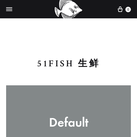
0
51FISH 生鲜
Default